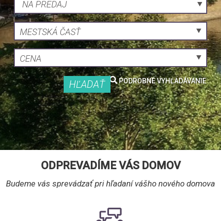
NA PREDAJ
MESTSKÁ ČASŤ
CENA
PODROBNÉ VYHĽADÁVANIE
HĽADAŤ
ODPREVADÍME VÁS DOMOV
Budeme vás sprevádzať pri hľadaní vášho nového domova