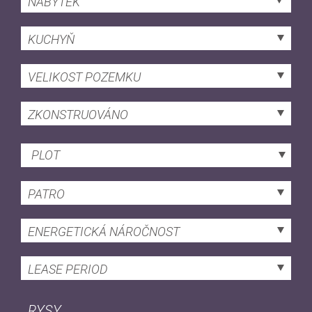
NÁBYTEK
KUCHYŇ
VELIKOST POZEMKU
ZKONSTRUOVÁNO
PLOT
PATRO
ENERGETICKÁ NÁROČNOST
LEASE PERIOD
RYSY