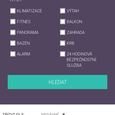
KLIMATIZACE
VÝTAH
FITNES
BALKON
PANORAMA
ZAHRADA
BAZÉN
KRB
ALARM
24 HODINOVÁ
BEZPEČNOSTNÍ
SLUŽBA
HLEDAT
TŘÍDIT DLE:
NEDÁVNÉ