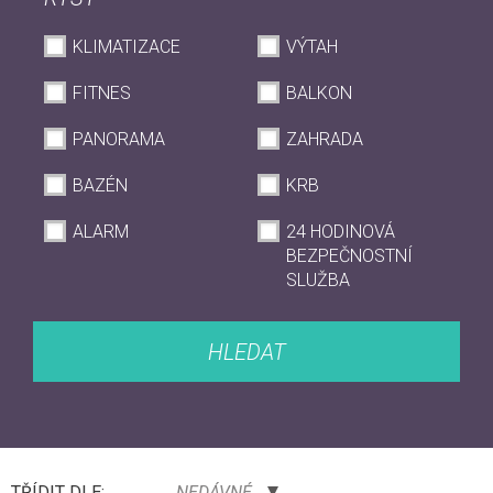
KLIMATIZACE
VÝTAH
FITNES
BALKON
PANORAMA
ZAHRADA
BAZÉN
KRB
ALARM
24 HODINOVÁ
BEZPEČNOSTNÍ
SLUŽBA
HLEDAT
TŘÍDIT DLE:
NEDÁVNÉ