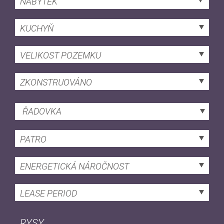
NÁBYTEK
KUCHYŇ
VELIKOST POZEMKU
ZKONSTRUOVÁNO
ŘADOVKA
PATRO
ENERGETICKÁ NÁROČNOST
LEASE PERIOD
RYSY