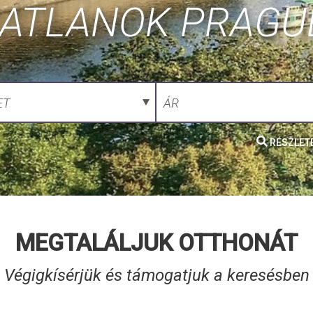
GATLANOK PRAGU
ET
ÁR
RÉSZLET
MEGTALÁLJUK OTTHONÁT
Végigkísérjük és támogatjuk a keresésben