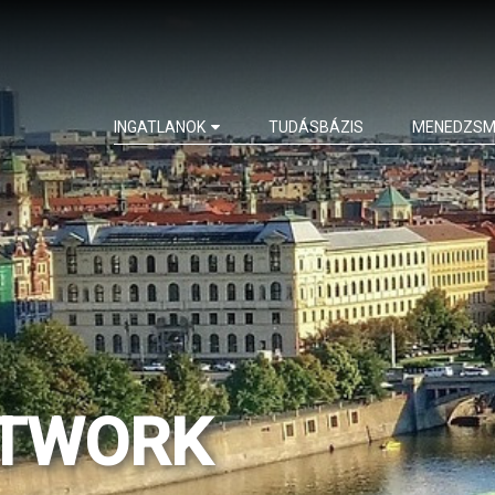
INGATLANOK
TUDÁSBÁZIS
MENEDZSM
ETWORK