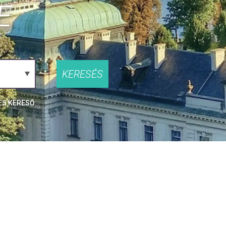
E
KERESÉS
ES KERESŐ