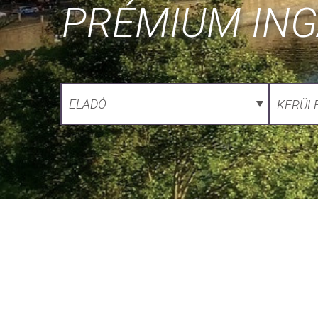
PRÉMIUM IN
ELADÓ
KERÜL