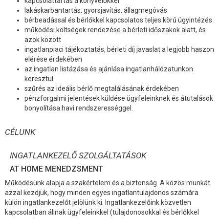
kapcsolattartás a könyvelőkkel
lakáskarbantartás, gyorsjavítás, állagmegóvás
bérbeadással és bérlőkkel kapcsolatos teljes körű ügyintézés
működési költségek rendezése a bérleti időszakok alatt, és
azok között
ingatlanpiaci tájékoztatás, bérleti díj javaslat a legjobb haszon
elérése érdekében
az ingatlan listázása és ajánlása ingatlanhálózatunkon
keresztül
szűrés az ideális bérlő megtalálásának érdekében
pénzforgalmi jelentések küldése ügyfeleinknek és átutalások
bonyolítása havi rendszerességgel.
CÉLUNK
INGATLANKEZELŐ SZOLGÁLTATÁSOK
AT HOME MENEDZSMENT
Működésünk alapja a szakértelem és a biztonság. A közös munkát
azzal kezdjük, hogy minden egyes ingatlantulajdonos számára
külön ingatlankezelőt jelölünk ki. Ingatlankezelőink közvetlen
kapcsolatban állnak ügyfeleinkkel (tulajdonosokkal és bérlőkkel