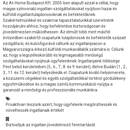
Az At-Home Budapest Kft. 2005-ben alapult azzal a céllal, hogy
magas színvonalú ingatlan-szolgáltatásokat nyújtson hazai és
külföldi ingatlantulajdonosoknak és befektetőknek.
Szakértelmünkkel és szakmai tapasztalatunkkal szeretnénk
hozzájárulni ahhoz, hogy befektetése biztonságosan és
jövedelmezően működhessen. Az elmúlt több mint másfél
évtizedben szakértő csapatunk tulajdonosok és befektetők százait
szolgálta ki, és kulcsfigurává váltunk az ingatlanpiacon a
Magyarországra érkező külföldi munkavállalók számára is. Célunk
az, hogy a legszéleskörűbb és legmagasabb minőségű
szolgáltatásokat nyújtsuk ügyfeleinknek. Ingatlanjaink többsége
Pest belső kerületeiben (5., 6., 7., 8. és 9. kerület), illetve Budán (1., 2.,
3., 11. és 12. kerület) helyezkedik el. Csapatunk kiváló helyismerete,
a közüzemi cégekkel és egyéb szolgáltatókkal történő gördülékeny
együttműködése és a magas szintű kommunikáció nyújtja a
garanciát a minőségi és professzionális munkánkra.
Proaktívan teszünk azért, hogy ügyfeleink megőrizhessék és
növelhessék ingatlanaik értékét
Biztosítjuk az ingatlan jövedelmező fenntartását