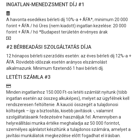
INGATLAN-MENEDZSMENT DÍJ
#1
A havonta esedékes bérleti díj 10%-a + ÁFA*, minimum 20 000
forint + ÁFA / hó Üres (nem kiadott) ingatlan kezelése: 20 000
forint + ÁFA / hó *Budapest területén érvényes árak
#2
BÉRBEADÁSI SZOLGÁLTATÁS DÍJA
12 hónapos bérleti szerződés esetén: az éves bérleti díj 12%-a +
ÁFA. Rövidebb időszak esetén arányos elszámolást
alkalmazunk. Minimum fizetendő 1 havi bérleti díj.
LETÉTI SZÁMLA
#3
Minden ingatlanhoz 150.000 Ft-os letéti számlát nyitunk (több
ingatlan esetén az összeg alkuképes), melyet az ügyfélnek kell
rendszeresen feltöltenie. A kaució összegét a tulajdonosi
költségek – így a biztosítás, kisebb javítások -, valamint
szolgáltatásaink fedezésére használjuk fel. Amennyiben a
helyreállítási munka értéke meghaladja az 50 000 forintot,
személyes ajánlatot készítünk a tulajdonos számára, amelyet a
javítási munkálatok megkezdése előtt fogadhat el írásban.