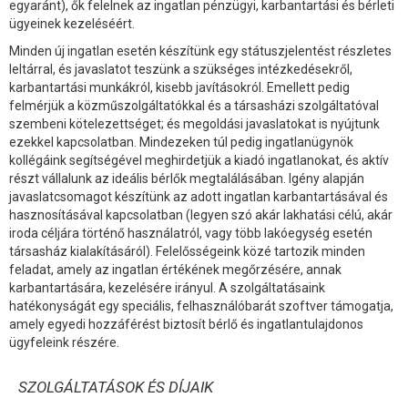
egyaránt), ők felelnek az ingatlan pénzügyi, karbantartási és bérleti
ügyeinek kezeléséért.
Minden új ingatlan esetén készítünk egy státuszjelentést részletes
leltárral, és javaslatot teszünk a szükséges intézkedésekről,
karbantartási munkákról, kisebb javításokról. Emellett pedig
felmérjük a közműszolgáltatókkal és a társasházi szolgáltatóval
szembeni kötelezettséget; és megoldási javaslatokat is nyújtunk
ezekkel kapcsolatban. Mindezeken túl pedig ingatlanügynök
kollégáink segítségével meghirdetjük a kiadó ingatlanokat, és aktív
részt vállalunk az ideális bérlők megtalálásában. Igény alapján
javaslatcsomagot készítünk az adott ingatlan karbantartásával és
hasznosításával kapcsolatban (legyen szó akár lakhatási célú, akár
iroda céljára történő használatról, vagy több lakóegység esetén
társasház kialakításáról). Felelősségeink közé tartozik minden
feladat, amely az ingatlan értékének megőrzésére, annak
karbantartására, kezelésére irányul. A szolgáltatásaink
hatékonyságát egy speciális, felhasználóbarát szoftver támogatja,
amely egyedi hozzáférést biztosít bérlő és ingatlantulajdonos
ügyfeleink részére.
SZOLGÁLTATÁSOK ÉS DÍJAIK