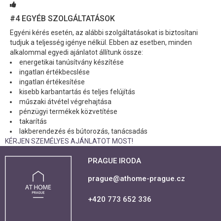
#4
EGYÉB SZOLGÁLTATÁSOK
Egyéni kérés esetén, az alábbi szolgáltatásokat is biztosítani
tudjuk a teljesség igénye nélkül. Ebben az esetben, minden
alkalommal egyedi ajánlatot állítunk össze:
energetikai tanúsítvány készítése
ingatlan értékbecslése
ingatlan értékesítése
kisebb karbantartás és teljes felújítás
műszaki átvétel végrehajtása
pénzügyi termékek közvetítése
takarítás
lakberendezés és bútorozás, tanácsadás
KÉRJEN SZEMÉLYES AJÁNLATOT MOST!
PRAGUE IRODA
prague@athome-prague.cz
+420 773 652 336