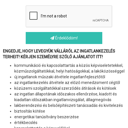
Érdeklődöm!
ENGEDJE, HOGY LEVEGYÜK VÁLLÁRÓL AZ INGATLANKEZELÉS
TERHEIT! KÉRJEN SZEMÉLYRE SZÓLÓ AJÁNLATOT ITT!
kommunikáció és kapcsolattartás a közös képviseletetekkel,
közműszolgáltatókkal, helyi hatóságokkal, a lakóközösséggel
új ingatlanok műszaki átvétele ingatlanfejlesztőtől
az ingatlankezelés átvétele az előző menedzsment cégtől
közüzemi szolgáltatókkal szerződés átírások és kötések
az ingatlan állapotának időszakos ellenőrzése, kiadott és
kiadatlan időszakban ingatlanvizsgálat, állagmegóvás
lakberendezési és belsőépítészeti tanácsadás és kivitelezés
biztosítás kötése
energetikai tanúsítvány beszerzése
értékbecslés