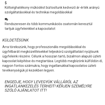
Költséghatékony működést biztosítunk kedvező ár-érték arányú
szolgáltatásokkal és technikai megoldásokkal
Rendszeresen és több kommunikációs csatornán keresztül
tartjuk ügyfeleinkkel a kapcsolatot
KÜLDETÉSÜNK
Arra törekszünk, hogy professzionális megoldásokkal és
ügyfélbarát megközelítésekkel teljeskörű szolgáltatást nyújtsunk
ügyfeleink részére. Célunk a hosszan tartó, bizalmon alapuló üzleti
kapcsolat kiépítése és megtartása. Legtöbb megbízónk külföldön él,
nagyon fontos számukra, hogy ingatlanukkal kapcsolatos üzleti
tevékenységük jó kezekben legyen.
ENGEDJE, HOGY LEVEGYÜK VÁLLÁRÓL AZ
INGATLANKEZELÉS TERHEIT! KÉRJEN SZEMÉLYRE
SZÓLÓ AJÁNLATOT ITT!