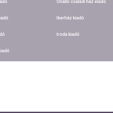
ladó
Önálló családi ház eladó
iadó
Ikerház kiadó
adó
Iroda kiadó
kiadó