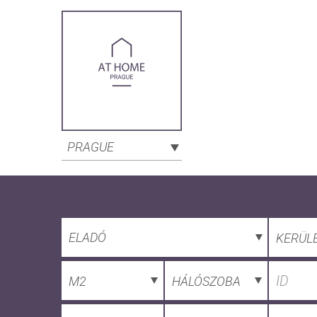
PRAGUE
ELADÓ
KERÜL
M2
HÁLÓSZOBA