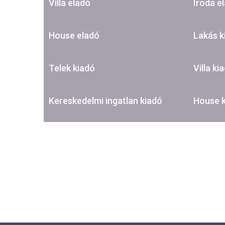
Villa eladó
Iroda e
House eladó
Lakás k
Telek kiadó
Villa ki
Kereskedelmi ingatlan kiadó
House 