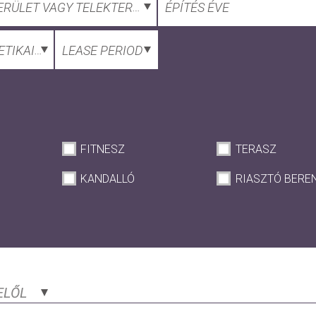
ERÜLET VAGY TELEKTERÜLET
ÉPÍTÉS ÉVE
TIKAI TANÚSÍTVÁNY
LEASE PERIOD
FITNESZ
TERASZ
KANDALLÓ
RIASZTÓ BERE
ELŐL