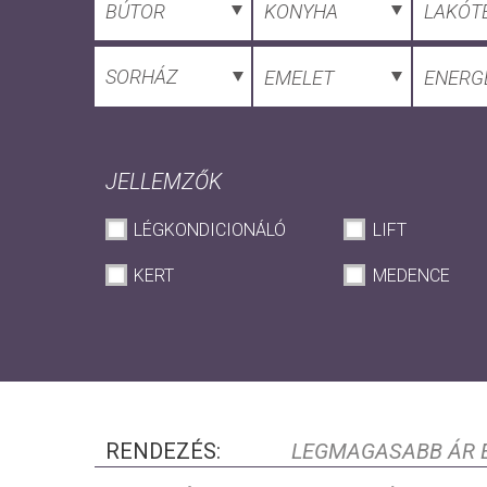
BÚTOR
KONYHA
LAKÓT
SORHÁZ
EMELET
ENERGE
JELLEMZŐK
LÉGKONDICIONÁLÓ
LIFT
KERT
MEDENCE
RENDEZÉS:
LEGMAGASABB ÁR 