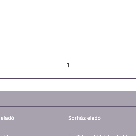
1
 eladó
Sorház eladó